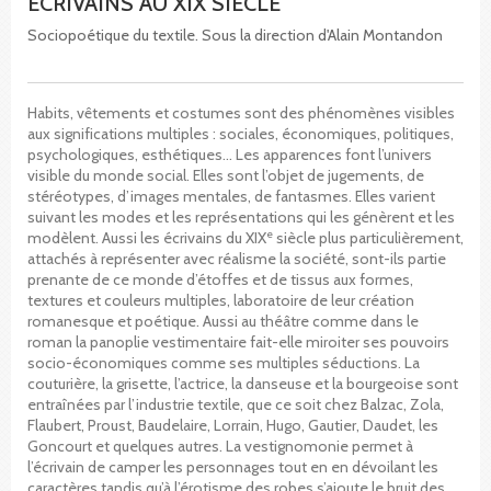
ÉCRIVAINS AU XIX SIÈCLE
Sociopoétique du textile. Sous la direction d'Alain Montandon
Habits, vêtements et costumes sont des phénomènes visibles
aux significations multiples : sociales, économiques, politiques,
psychologiques, esthétiques… Les apparences font l’univers
visible du monde social. Elles sont l’objet de jugements, de
stéréotypes, d’images mentales, de fantasmes. Elles varient
suivant les modes et les représentations qui les génèrent et les
e
modèlent. Aussi les écrivains du XIX
siècle plus particulièrement,
attachés à représenter avec réalisme la société, sont-ils partie
prenante de ce monde d’étoffes et de tissus aux formes,
textures et couleurs multiples, laboratoire de leur création
romanesque et poétique. Aussi au théâtre comme dans le
roman la panoplie vestimentaire fait-elle miroiter ses pouvoirs
socio-économiques comme ses multiples séductions. La
couturière, la grisette, l’actrice, la danseuse et la bourgeoise sont
entraînées par l’industrie textile, que ce soit chez Balzac, Zola,
Flaubert, Proust, Baudelaire, Lorrain, Hugo, Gautier, Daudet, les
Goncourt et quelques autres. La vestignomonie permet à
l’écrivain de camper les personnages tout en en dévoilant les
caractères tandis qu’à l’érotisme des robes s’ajoute le bruit des