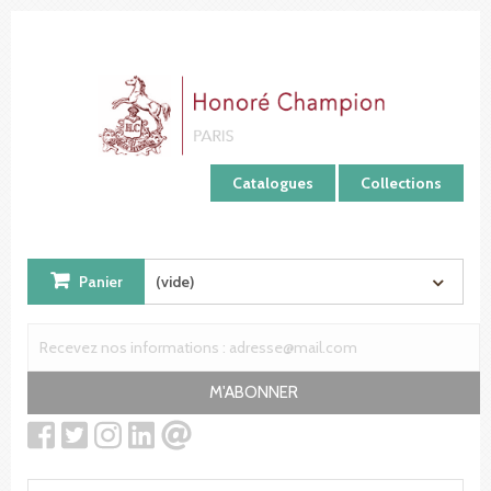
Panneau de gestion des cookies
Catalogues
Collections
Panier
(vide)
M'ABONNER