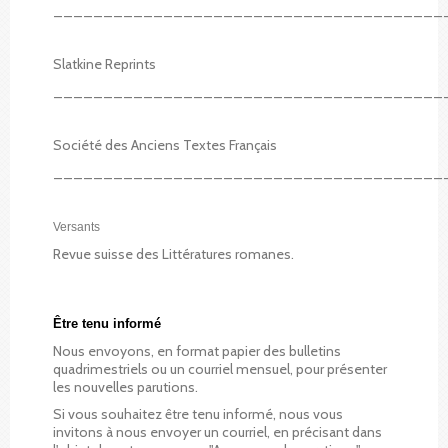
_______________________________________
Slatkine Reprints
_______________________________________
Société des Anciens Textes Français
_______________________________________
Versants
Revue suisse des Littératures romanes.
Être tenu informé
Nous envoyons, en format papier des bulletins
quadrimestriels ou un courriel mensuel, pour présenter
les nouvelles parutions.
Si vous souhaitez être tenu informé, nous vous
invitons à nous envoyer un courriel, en précisant dans