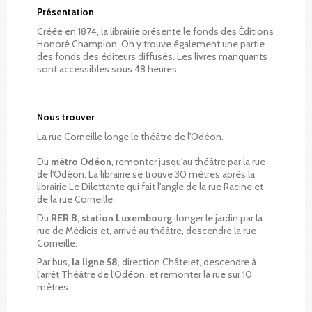
Présentation
Créée en 1874, la librairie présente le fonds des Éditions
Honoré Champion. On y trouve également une partie
des fonds des éditeurs diffusés. Les livres manquants
sont accessibles sous 48 heures.
Nous trouver
La rue Corneille longe le théâtre de l'Odéon.
Du
métro Odéon
, remonter jusqu'au théâtre par la rue
de l'Odéon. La librairie se trouve 30 mètres après la
librairie Le Dilettante qui fait l'angle de la rue Racine et
de la rue Corneille.
Du
RER B, station Luxembourg
, longer le jardin par la
rue de Médicis et, arrivé au théâtre, descendre la rue
Corneille.
Par bus
, la
ligne 58
, direction Châtelet, descendre à
l'arrêt Théâtre de l'Odéon, et remonter la rue sur 10
mètres.