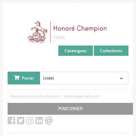
Panneau de gestion des cookies
Catalogues
Collections
Panier
(vide)
M'ABONNER