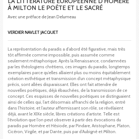
LA LITTÉRATURE EUROPÉENNE D'HOMÈRE
À MILTON LE POÈTE ET LE SACRÉ
Avec une préface de Jean Delumeau
VERDIER NAVLET JACQUET
La représentation du paradis a d’abord été figurative, mais très
tôt affirmée comme impossible, puis assumée comme
seulement métaphorique. Après la Renaissance, condamnées
par les théologiens chrétiens, ces images du paradis, longtemps
exemplaires parce qu’elles alliaient plus ou moins équitablement
création esthétique et transmission d’un concept métaphysique
précis, sont allées disparaissant. Elles ont fait attendre de
nouvelles poétiques, déjà ébauchées, de la transmission de ce
concept. Ces esquisses de nouvelles poétiques se distinguaient
ainsi de celles qui, l’art désormais affranchi de la religion, entré
dans l’histoire, et l’auteur affermissant son rôle, se révélaient
déjà, avant le XIXe siècle, libres créations d’artiste. Telle est
l’évolution que l’on peut observer à partir des évocations du
paradis par Homère et Hésiode, par Pindare, Aristophane, Platon,
Cicéron, Virgile, et par Dante, puis par d’Aubigné et Milton.