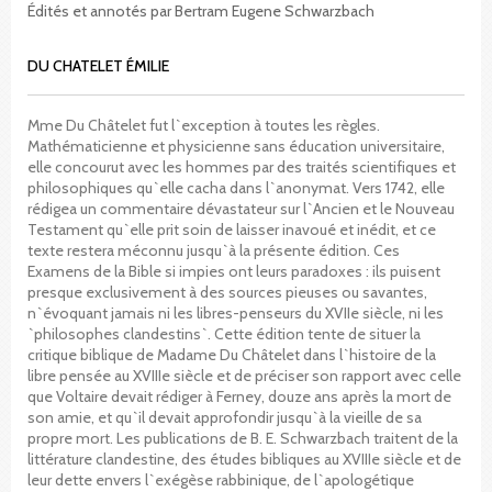
Édités et annotés par Bertram Eugene Schwarzbach
DU CHATELET ÉMILIE
Mme Du Châtelet fut l`exception à toutes les règles.
Mathématicienne et physicienne sans éducation universitaire,
elle concourut avec les hommes par des traités scientifiques et
philosophiques qu`elle cacha dans l`anonymat. Vers 1742, elle
rédigea un commentaire dévastateur sur l`Ancien et le Nouveau
Testament qu`elle prit soin de laisser inavoué et inédit, et ce
texte restera méconnu jusqu`à la présente édition. Ces
Examens de la Bible si impies ont leurs paradoxes : ils puisent
presque exclusivement à des sources pieuses ou savantes,
n`évoquant jamais ni les libres-penseurs du XVIIe siècle, ni les
`philosophes clandestins`. Cette édition tente de situer la
critique biblique de Madame Du Châtelet dans l`histoire de la
libre pensée au XVIIIe siècle et de préciser son rapport avec celle
que Voltaire devait rédiger à Ferney, douze ans après la mort de
son amie, et qu`il devait approfondir jusqu`à la vieille de sa
propre mort. Les publications de B. E. Schwarzbach traitent de la
littérature clandestine, des études bibliques au XVIIIe siècle et de
leur dette envers l`exégèse rabbinique, de l`apologétique