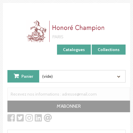
Panneau de gestion des cookies
Catalogues
Collections
Panier
(vide)
M'ABONNER