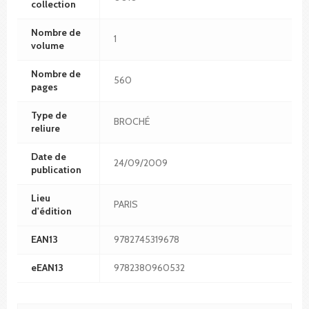
collection
Nombre de
1
volume
Nombre de
560
pages
Type de
BROCHÉ
reliure
Date de
24/09/2009
publication
Lieu
PARIS
d'édition
EAN13
9782745319678
eEAN13
9782380960532