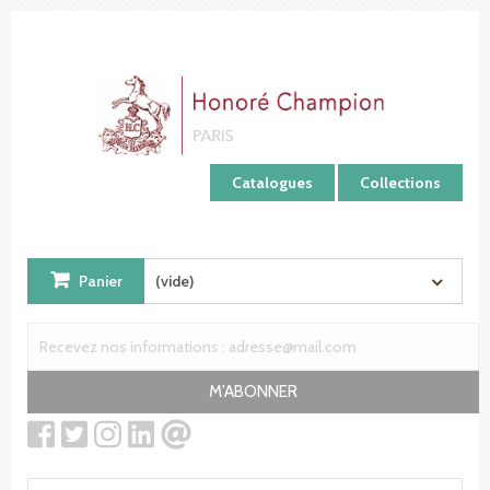
Panneau de gestion des cookies
Catalogues
Collections
Panier
(vide)
M'ABONNER