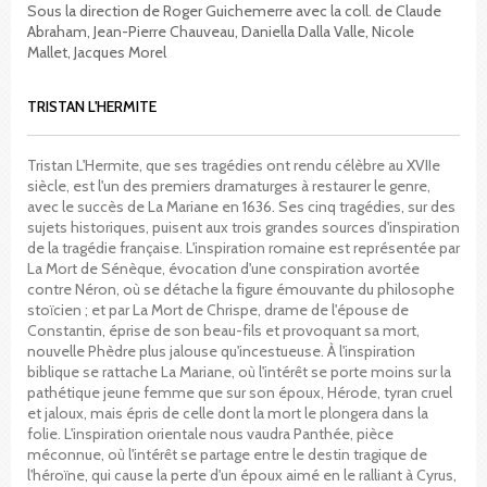
Sous la direction de Roger Guichemerre avec la coll. de Claude
Abraham, Jean-Pierre Chauveau, Daniella Dalla Valle, Nicole
Mallet, Jacques Morel
TRISTAN L'HERMITE
Tristan L'Hermite, que ses tragédies ont rendu célèbre au XVIIe
siècle, est l'un des premiers dramaturges à restaurer le genre,
avec le succès de La Mariane en 1636. Ses cinq tragédies, sur des
sujets historiques, puisent aux trois grandes sources d'inspiration
de la tragédie française. L'inspiration romaine est représentée par
La Mort de Sénèque, évocation d'une conspiration avortée
contre Néron, où se détache la figure émouvante du philosophe
stoïcien ; et par La Mort de Chrispe, drame de l'épouse de
Constantin, éprise de son beau-fils et provoquant sa mort,
nouvelle Phèdre plus jalouse qu'incestueuse. À l'inspiration
biblique se rattache La Mariane, où l'intérêt se porte moins sur la
pathétique jeune femme que sur son époux, Hérode, tyran cruel
et jaloux, mais épris de celle dont la mort le plongera dans la
folie. L'inspiration orientale nous vaudra Panthée, pièce
méconnue, où l'intérêt se partage entre le destin tragique de
l'héroïne, qui cause la perte d'un époux aimé en le ralliant à Cyrus,