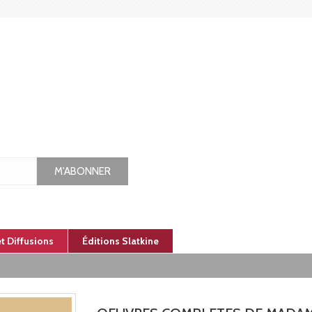
M'ABONNER
et Diffusions
Éditions Slatkine