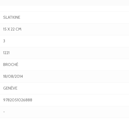
SLATKINE
15 X 22 CM
3
1221
BROCHÉ
18/08/2014
GENÈVE
9782051026888
-