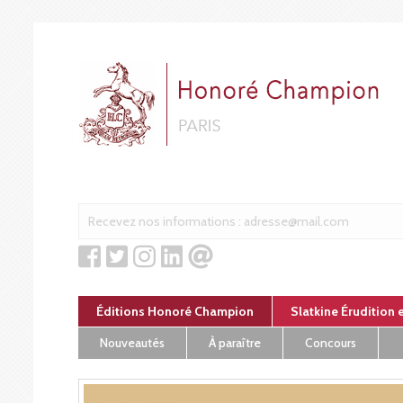
Panneau de gestion des cookies
Éditions Honoré Champion
Slatkine Érudition 
Nouveautés
À paraître
Concours