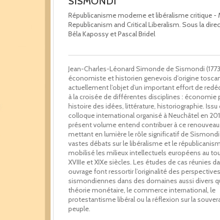
SISMONDI
Républicanisme moderne et libéralisme critique -
Republicanism and Critical Liberalism. Sous la dire
Béla Kapossy et Pascal Bridel
Jean-Charles-Léonard Simonde de Sismondi (1773
économiste et historien genevois d’origine toscane
actuellement l’objet d’un important effort de redé
à la croisée de différentes disciplines : économie p
histoire des idées, littérature, historiographie. Issu
colloque international organisé à Neuchâtel en 201
présent volume entend contribuer à ce renouveau
mettant en lumière le rôle significatif de Sismondi
vastes débats sur le libéralisme et le républicanis
mobilisé les milieux intellectuels européens au to
XVIIIe et XIXe siècles. Les études de cas réunies d
ouvrage font ressortir l’originalité des perspective
sismondiennes dans des domaines aussi divers qu
théorie monétaire, le commerce international, le
protestantisme libéral ou la réflexion sur la souver
peuple.