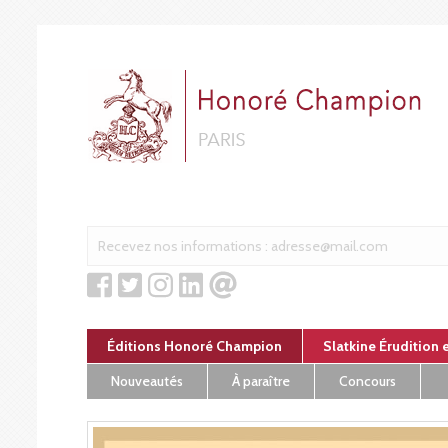
Panneau de gestion des cookies
Éditions Honoré Champion
Slatkine Érudition 
Nouveautés
À paraître
Concours