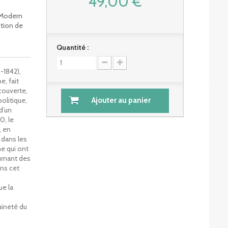
49,00 €
 Modern
ction de
Quantité :
-1842),
, fait
couverte,
olitique,
Ajouter au panier
 d’un
0, le
, en
 dans les
me qui ont
urnant des
ans cet
s
e la
aineté du