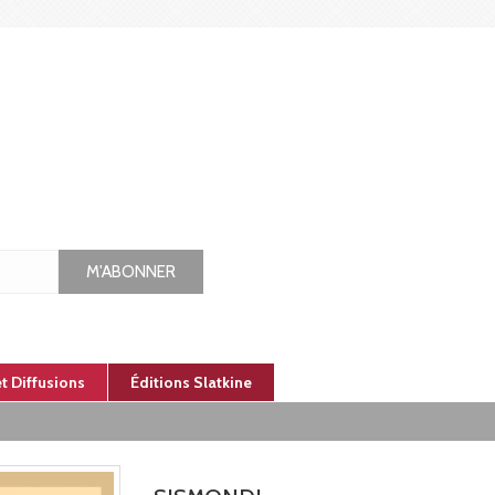
M'ABONNER
et Diffusions
Éditions Slatkine