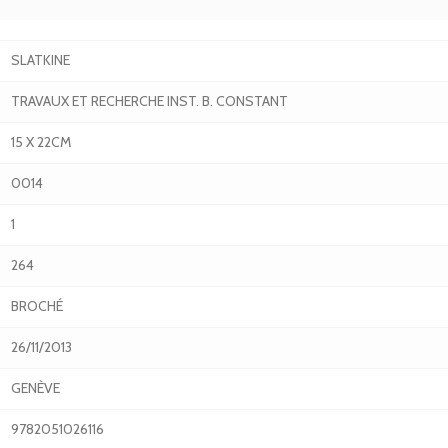
SLATKINE
TRAVAUX ET RECHERCHE INST. B. CONSTANT
15 X 22CM
0014
1
264
BROCHÉ
26/11/2013
GENÈVE
9782051026116