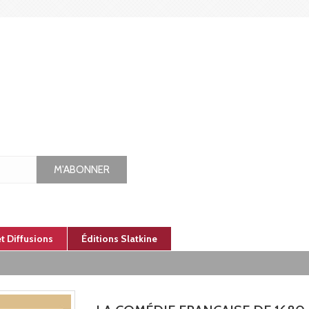
M'ABONNER
et Diffusions
Éditions Slatkine