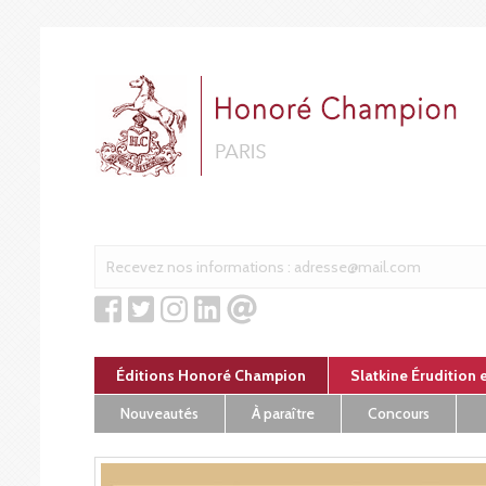
Panneau de gestion des cookies
Éditions Honoré Champion
Slatkine Érudition 
Nouveautés
À paraître
Concours