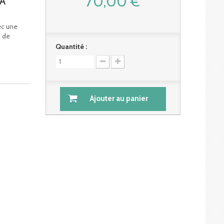
70,00 €
 À
ec une
n de
Quantité :
Ajouter au panier