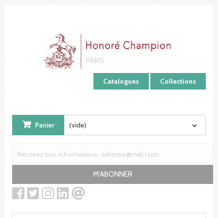
Panneau de gestion des cookies
Catalogues
Collections
Panier
(vide)
M'ABONNER