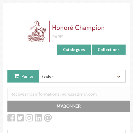
Panneau de gestion des cookies
Catalogues
Collections
Panier
(vide)
M'ABONNER