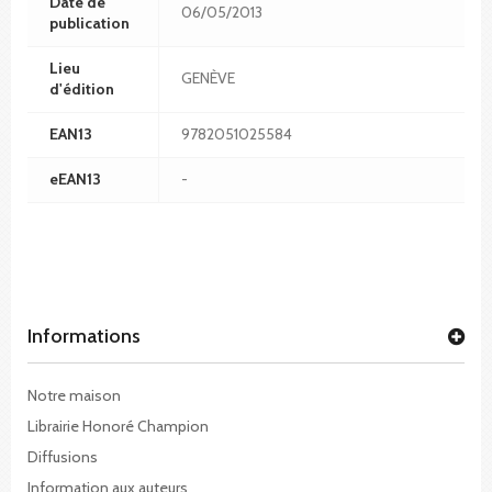
Date de
06/05/2013
publication
Lieu
GENÈVE
d'édition
EAN13
9782051025584
eEAN13
-
Informations
Notre maison
Librairie Honoré Champion
Diffusions
Information aux auteurs