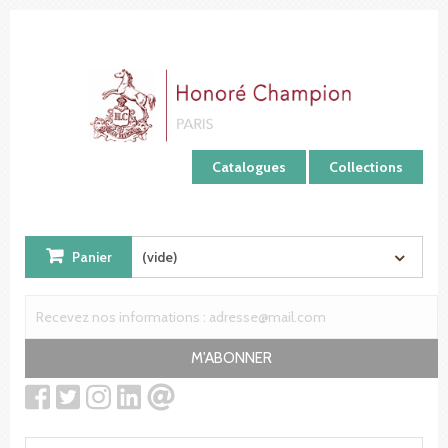
Panneau de gestion des cookies
Catalogues
Collections
Panier
(vide)
M'ABONNER