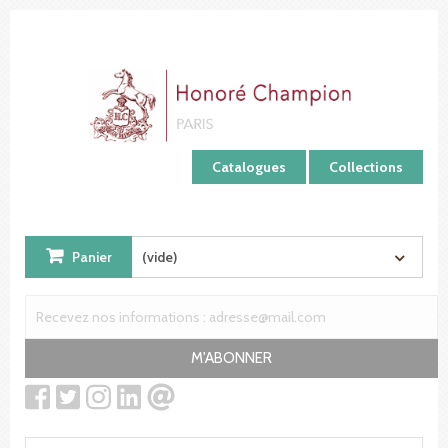
Panneau de gestion des cookies
Catalogues
Collections
Panier
(vide)
M'ABONNER