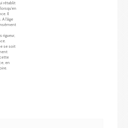
i rétablit
 lorsqu'en
ce. Il
. A l'âge
ntensément
 rigueur,
nce.
e se soit
ment
cette
ce, en
oire.