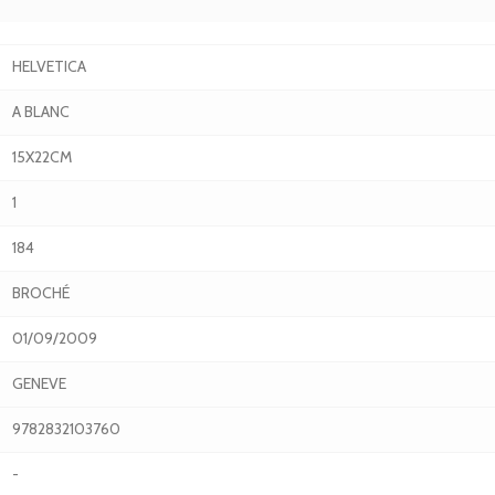
HELVETICA
A BLANC
15X22CM
1
184
BROCHÉ
01/09/2009
GENEVE
9782832103760
-