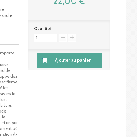
22,00 €
rre
exandre
Quantité :
omporte,
e
Ajouter au panier
gueur
ond de
eloppe des
pacifisme,
é les
ravers le
dant
 livre.
sode
 la
 et un pur
 moment où
 national-