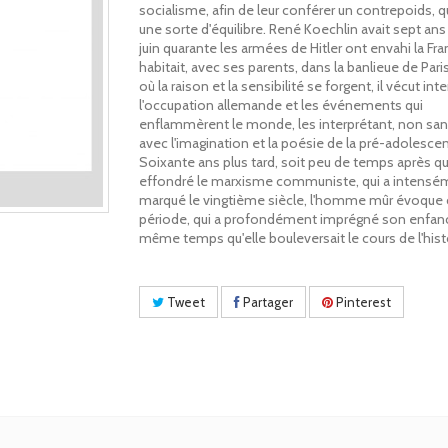
socialisme, afin de leur conférer un contrepoids, qu
une sorte d'équilibre. René Koechlin avait sept ans
juin quarante les armées de Hitler ont envahi la Fran
habitait, avec ses parents, dans la banlieue de Paris
où la raison et la sensibilité se forgent, il vécut i
l'occupation allemande et les événements qui
enflammèrent le monde, les interprétant, non sans
avec l'imagination et la poésie de la pré-adolesce
Soixante ans plus tard, soit peu de temps après qu
effondré le marxisme communiste, qui a intensé
marqué le vingtième siècle, l'homme mûr évoque 
période, qui a profondément imprégné son enfan
même temps qu'elle bouleversait le cours de l'hist
Tweet
Partager
Pinterest