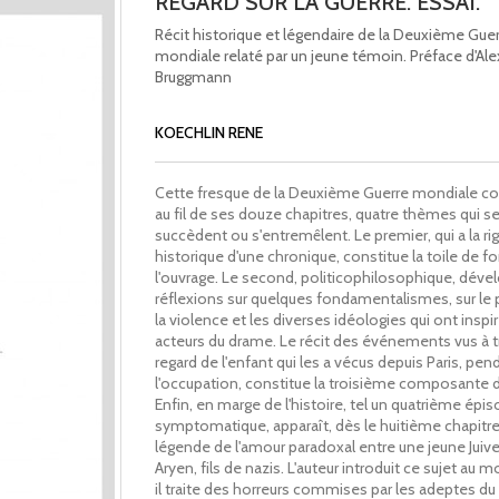
REGARD SUR LA GUERRE. ESSAI.
Récit historique et légendaire de la Deuxième Gue
mondiale relaté par un jeune témoin. Préface d'Al
Bruggmann
KOECHLIN RENE
Cette fresque de la Deuxième Guerre mondiale c
au fil de ses douze chapitres, quatre thèmes qui s
succèdent ou s'entremêlent. Le premier, qui a la ri
historique d'une chronique, constitue la toile de f
l'ouvrage. Le second, politicophilosophique, dév
réflexions sur quelques fondamentalismes, sur le 
la violence et les diverses idéologies qui ont inspir
acteurs du drame. Le récit des événements vus à t
regard de l'enfant qui les a vécus depuis Paris, pen
l'occupation, constitue la troisième composante du
Enfin, en marge de l'histoire, tel un quatrième épi
symptomatique, apparaît, dès le huitième chapitre,
légende de l'amour paradoxal entre une jeune Juive
Aryen, fils de nazis. L'auteur introduit ce sujet au
il traite des horreurs commises par les adeptes du