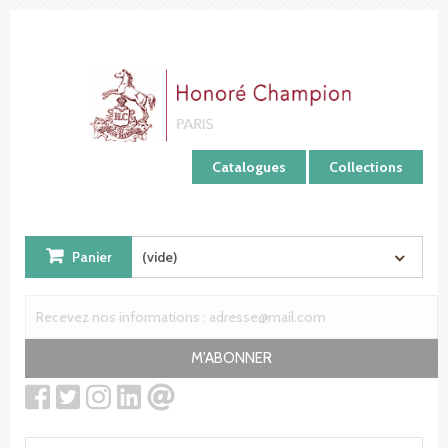
Panneau de gestion des cookies
Catalogues
Collections
Panier
(vide)
M'ABONNER