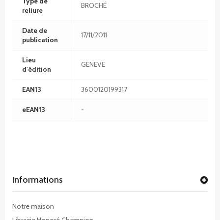
Type de
BROCHÉ
reliure
Date de
17/11/2011
publication
Lieu
GENEVE
d'édition
EAN13
3600120199317
eEAN13
-
Informations
Notre maison
Librairie Honoré Champion