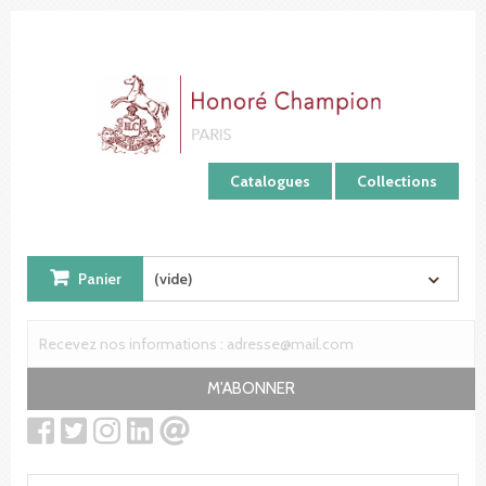
Panneau de gestion des cookies
Catalogues
Collections
Panier
(vide)
M'ABONNER