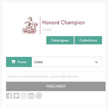
Panneau de gestion des cookies
Catalogues
Collections
Panier
(vide)
M'ABONNER