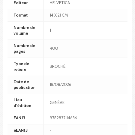
Editeur
HELVETICA
Format
14 X 21 CM
Nombre de
1
volume
Nombre de
400
pages
Type de
BROCHÉ
reliure
Date de
18/08/2026
publication
Lieu
GENÈVE
d'édition
EAN13
9782832114636
eEAN13
-