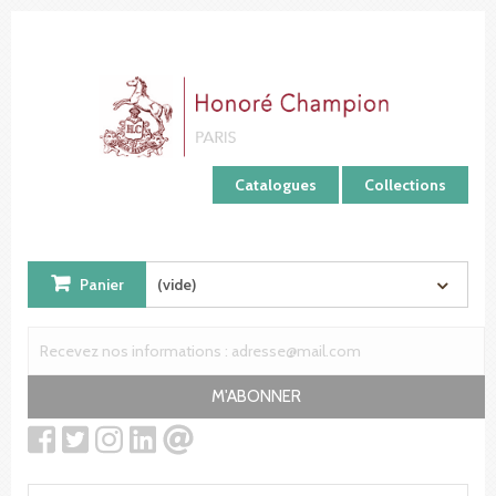
Panneau de gestion des cookies
Catalogues
Collections
Panier
(vide)
M'ABONNER