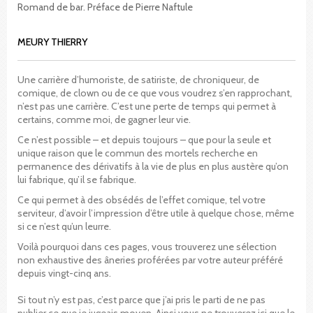
Romand de bar. Préface de Pierre Naftule
MEURY THIERRY
Une carrière d’humoriste, de satiriste, de chroniqueur, de
comique, de clown ou de ce que vous voudrez s’en rapprochant,
n’est pas une carrière. C’est une perte de temps qui permet à
certains, comme moi, de gagner leur vie.
Ce n’est possible – et depuis toujours – que pour la seule et
unique raison que le commun des mortels recherche en
permanence des dérivatifs à la vie de plus en plus austère qu’on
lui fabrique, qu’il se fabrique.
Ce qui permet à des obsédés de l’effet comique, tel votre
serviteur, d’avoir l’impression d’être utile à quelque chose, même
si ce n’est qu’un leurre.
Voilà pourquoi dans ces pages, vous trouverez une sélection
non exhaustive des âneries proférées par votre auteur préféré
depuis vingt-cinq ans.
Si tout n’y est pas, c’est parce que j’ai pris le parti de ne pas
publier ce que je jugeais moyen. Ainsi vous ne trouverez ici que le