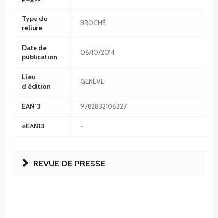
Type de
BROCHÉ
reliure
Date de
06/10/2014
publication
Lieu
GENÈVE
d'édition
EAN13
9782832106327
eEAN13
-
REVUE DE PRESSE