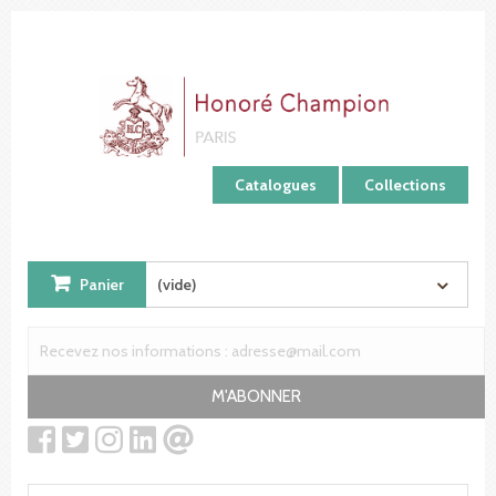
Panneau de gestion des cookies
Catalogues
Collections
Panier
(vide)
M'ABONNER