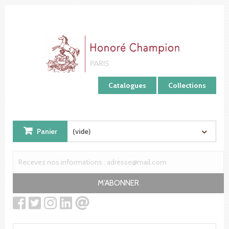
Panneau de gestion des cookies
Catalogues
Collections
Panier
(vide)
M'ABONNER