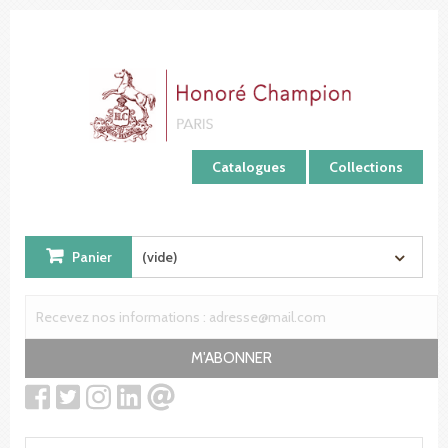
Panneau de gestion des cookies
Catalogues
Collections
Panier
(vide)
M'ABONNER