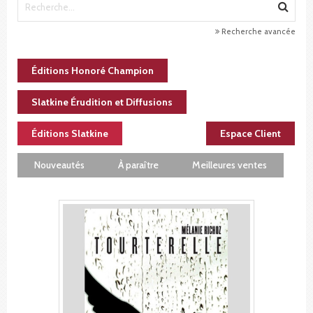
Recherche avancée
Éditions Honoré Champion
Slatkine Érudition et Diffusions
Éditions Slatkine
Espace Client
Nouveautés
À paraître
Meilleures ventes