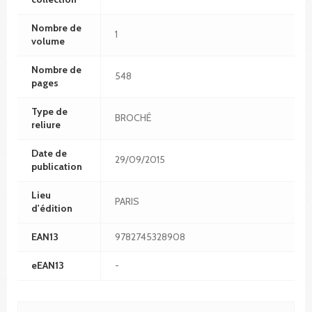
Nombre de
1
volume
Nombre de
548
pages
Type de
BROCHÉ
reliure
Date de
29/09/2015
publication
Lieu
PARIS
d'édition
EAN13
9782745328908
eEAN13
-