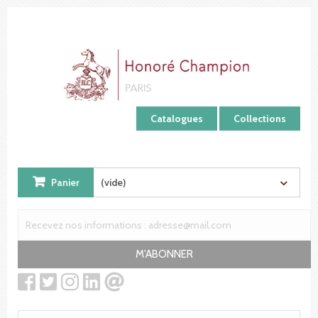
Panneau de gestion des cookies
Catalogues
Collections
Panier
(vide)
M'ABONNER