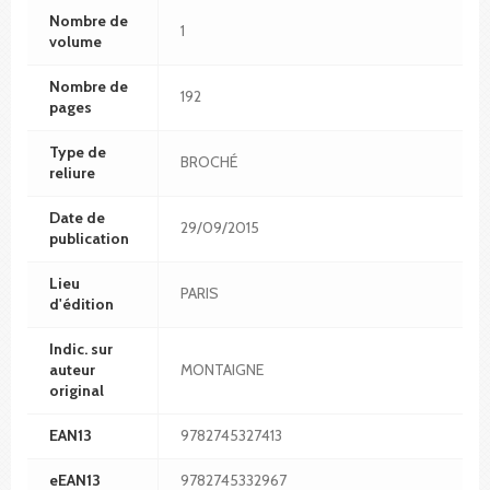
Nombre de
1
volume
Nombre de
192
pages
Type de
BROCHÉ
reliure
Date de
29/09/2015
publication
Lieu
PARIS
d'édition
Indic. sur
auteur
MONTAIGNE
original
EAN13
9782745327413
eEAN13
9782745332967