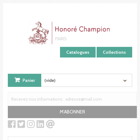
Panneau de gestion des cookies
Catalogues
Collections
Panier
(vide)
M'ABONNER