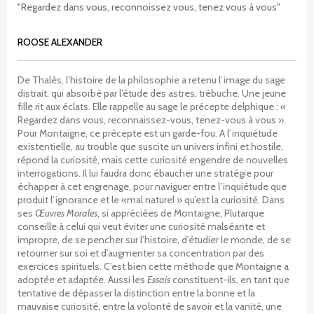
"Regardez dans vous, reconnoissez vous, tenez vous à vous"
ROOSE ALEXANDER
De Thalès, l’histoire de la philosophie a retenu l’image du sage
distrait, qui absorbé par l’étude des astres, trébuche. Une jeune
fille rit aux éclats. Elle rappelle au sage le précepte delphique : «
Regardez dans vous, reconnaissez-vous, tenez-vous à vous ».
Pour Montaigne, ce précepte est un garde-fou. A l’inquiétude
existentielle, au trouble que suscite un univers infini et hostile,
répond la curiosité, mais cette curiosité engendre de nouvelles
interrogations. Il lui faudra donc ébaucher une stratégie pour
échapper à cet engrenage, pour naviguer entre l’inquiétude que
produit l’ignorance et le «mal naturel » qu’est la curiosité. Dans
ses
Œuvres Morales
, si appréciées de Montaigne, Plutarque
conseille à celui qui veut éviter une curiosité malséante et
impropre, de se pencher sur l’histoire, d’étudier le monde, de se
retourner sur soi et d’augmenter sa concentration par des
exercices spirituels. C’est bien cette méthode que Montaigne a
adoptée et adaptée. Aussi les
Essais
constituent-ils, en tant que
tentative de dépasser la distinction entre la bonne et la
mauvaise curiosité, entre la volonté de savoir et la vanité, une