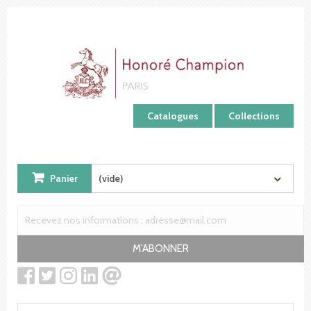
Panneau de gestion des cookies
Catalogues
Collections
Panier
(vide)
M'ABONNER