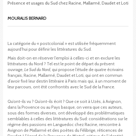
Présence et usages du Sud chez Racine, Mallarmé, Daudet et Loti
MOURALIS BERNARD
La catégorie du « postcolonial » est utilisée fréquemment
aujourd’hui pour définir les littératures du Sud.
Mais doit-on en réserver l’emploi à celles-ci et en exclure les
littératures du Nord ? Tel est le point de départ du présent
ouvrage,
Le Sud du Nord
, qui propose l’étude de quatre écrivains
français, Racine, Mallarmé, Daudet et Loti, qui ont en commun
d’avoir fixé leur destin littéraire à Paris mais qui, à un moment de
leur parcours, ont été confrontés avec le Sud de la France.
Qu’ont-ils vu ? Qu’ont-ils écrit ? Que ce soit à Uzès, à Avignon,
dans la Provence ou au Pays basque, on verra que ces auteurs,
sous des formes diverses, ont développé des problématiques
semblables à celles des littératures du Sud: considérations sur le
régime des passions en Languedoc chez Racine, rencontre à
Avignon de Mallarmé et des poètes du Félibrige, réticences de
Daudet à l’égard de la Provence de Mistral, critique de l’identité