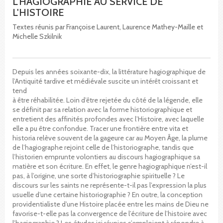
L'HAGIOGRAPHIE AU SERVICE DE
L'HISTOIRE
Textes réunis par Françoise Laurent, Laurence Mathey-Maille et
Michelle Szkilnik
Depuis les années soixante-dix, la littérature hagiographique de
l’Antiquité tardive et médiévale suscite un intérêt croissant et
tend
à être réhabilitée. Loin d’être rejetée du côté de la légende, elle
se définit par sa relation avec la forme historiographique et
entretient des affinités profondes avec l’Histoire, avec laquelle
elle a pu être confondue. Tracer une frontière entre vita et
historia relève souvent de la gageure car au Moyen Âge, la plume
de l’hagiographe rejoint celle de l’historiographe, tandis que
l’historien emprunte volontiers au discours hagiographique sa
matière et son écriture. En effet, le genre hagiographique n’est-il
pas, à l’origine, une sorte d’historiographie spirituelle ? Le
discours sur les saints ne représente-t-il pas l’expression la plus
usuelle d’une certaine historiographie ? En outre, la conception
providentialiste d’une Histoire placée entre les mains de Dieu ne
favorise-t-elle pas la convergence de l’écriture de l’histoire avec
l’hagiographie ? Les études ici réunies s’emploient à répondre à