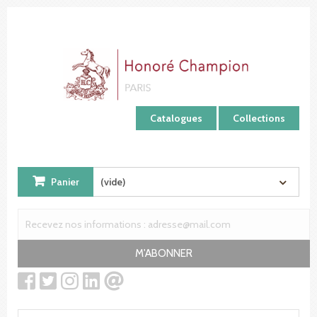
Panneau de gestion des cookies
Catalogues
Collections
Panier
(vide)
M'ABONNER