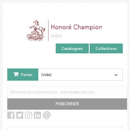
Panneau de gestion des cookies
Catalogues
Collections
Panier
(vide)
M'ABONNER