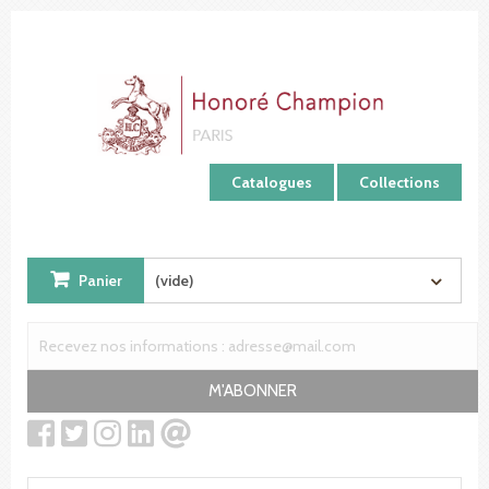
Panneau de gestion des cookies
Catalogues
Collections
Panier
(vide)
M'ABONNER