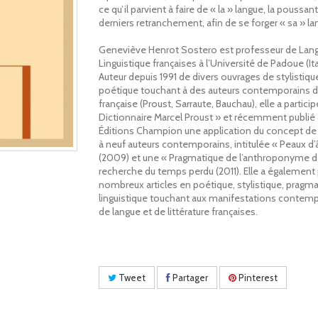
ce qu’il parvient à faire de « la » langue, la poussa
derniers retranchement, afin de se forger « sa » la
Geneviève Henrot Sostero est professeur de Lan
Linguistique françaises à l’Université de Padoue (Ita
Auteur depuis 1991 de divers ouvrages de stylistiqu
poétique touchant à des auteurs contemporains d
française (Proust, Sarraute, Bauchau), elle a particip
Dictionnaire Marcel Proust » et récemment publié
Éditions Champion une application du concept d
à neuf auteurs contemporains, intitulée « Peaux d
(2009) et une « Pragmatique de l’anthroponyme da
recherche du temps perdu (2011). Elle a également 
nombreux articles en poétique, stylistique, pragma
linguistique touchant aux manifestations contem
de langue et de littérature françaises.
Tweet
Partager
Pinterest