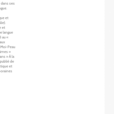
nt dans ses
ngue.
gue et
lie).
e et
e langue
é au «
 aux
e Moi-Peau
’âmes »
ns » À la
publié de
tique et
poraines