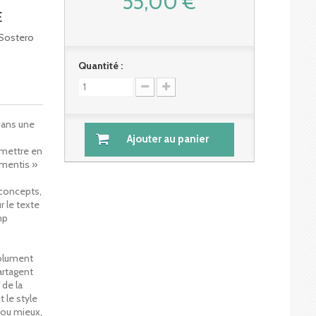
55,00 €
E
 Sostero
Quantité :
 dans une
Ajouter au panier
mettre en
 mentis »
concepts,
 le texte
mp
s
solument
artagent
 de la
t le style
; ou mieux,