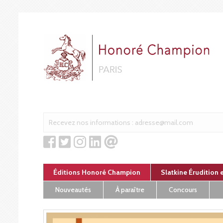
Panneau de gestion des cookies
Éditions Honoré Champion
Slatkine Érudition 
Nouveautés
À paraître
Concours