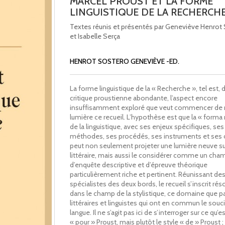
MARCEL PROUST ET LA FORME
LINGUISTIQUE DE LA RECHERCH
Textes réunis et présentés par Geneviève Henrot
et Isabelle Serça
HENROT SOSTERO GENEVIÈVE -ED.
La forme linguistique de la « Recherche », tel est,
critique proustienne abondante, l’aspect encore
insuffisamment exploré que veut commencer de 
lumière ce recueil. L’hypothèse est que la « forma
de la linguistique, avec ses enjeux spécifiques, ses
méthodes, ses procédés, ses instruments et ses 
peut non seulement projeter une lumière neuve sur
littéraire, mais aussi le considérer comme un cha
d’enquête descriptive et d’épreuve théorique
particulièrement riche et pertinent. Réunissant de
spécialistes des deux bords, le recueil s’inscrit ré
dans le champ de la stylistique, ce domaine que p
littéraires et linguistes qui ont en commun le souci
langue. Il ne s’agit pas ici de s’interroger sur ce qu’es
« pour » Proust, mais plutôt le style « de » Proust 