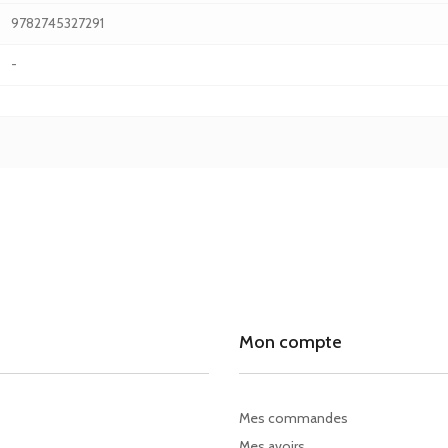
9782745327291
-
Mon compte
Mes commandes
Mes avoirs