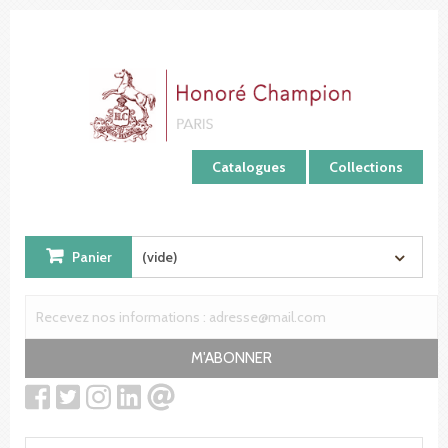
Panneau de gestion des cookies
Catalogues
Collections
Panier
(vide)
M'ABONNER