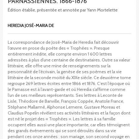
PARNASSIENNES. 1866-1876
Édition établie, présentée et annotée par Yann Mortelette
HEREDIA JOSÉ-MARIA DE
La correspondance de José-Maria de Heredia fait découvrir
l’œuvre en prose du poète des « Trophées ». Presque
entièrement inédite, elle compte environ 1 600 lettres
adressées à plus d’une centaine de destinataires. Outre sa valeur
littéraire, elle offre une mine de renseignements sur la
personnalité de l’écrivain, la genèse de ses poèmes et la vie
littéraire de la seconde moitié du XIXe siècle. Ce deuxième tome
regroupe 269 lettres écrites entre 1866 et 1876. C’est l’époque où
le Parnasse est à l’avant-garde et où Heredia s’affirme comme
l’un de ses meilleurs représentants. Ses lettres à Leconte de
Lisle, Théodore de Banville, François Coppée, Anatole France,
Stéphane Mallarmé, Alphonse Lemerre, Gustave Moreau et
Claudius Popelin révèlent ses activités littéraires et la façon dont
est né le projet des « Trophées ». Les lettres à sa famille
occupent elles aussi une place importante, car elles témoignent
des grands événements qui se sont déroulés dans sa vie
pendant ces onze années : son mariage, son second voyage en