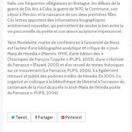
Italie, ses fréquentes villégiatures en Bretagne, les débuts de la
guerre de Dix Ans à Cuba, la guerre de 1870, la Commune, son
séjour à Menton et la naissance de ses deux premières filles.
Ces lettres apportent des informations biographiques
entièrement nouvelles, qui permettent de recréer le lien entre la
vie personnelle du poète et son œuvre au lyrisme impersonnel.
Yann Mortelette, maître de conférences à l’université de Brest,
est l’auteur d’une bibliographie analytique et critique de « José-
Maria de Heredia » (Memini, 1999), d’une édition des «
Chroniques de François Coppée » (PUPS, 2003), d’une « Histoire
du Parnasse » (Fayard, 2005) et d’un recueil de textes théoriques
sur ce mouvement (Le Parnasse, PUPS, 2006). Il a également
retrouvé et publié des poèmes inédits de Heredia. En 2005, il a
organisé un colloque à la bibliothèque de l’Arsenal à l’occasion du
centenaire de la mort du poète (« José-Maria de Heredia poète
du Parnasse », PUPS, 2006).
Tweet
Partager
Pinterest