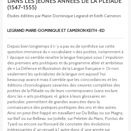
DANS LES JEUNES ANNÉES DE LA PLÉIADE
(1547-1555)
Études éditées par Marie-Dominique Legrand et Keith Cameron
LEGRAND MARIE-DOMINIQUE ET CAMERON KEITH -ED
Depuis bien longtemps il n`y a pas eu de synthèse sur cette
question immense du « vocabulaire » des poètes, notamment à
l`époque où semble renaître la langue française sous l`impulsion
des premiers arts poétiques et du programme altier et ambitieux
de « La Défense et Illustration de la Langue française ». Or non
seulement les spécialistes de la langue ont aujourd`hui
beaucoup avancé mais il semble que les concordances et les
éditions chronologiques savantes des oeuvres complètes des
poètes de la Pléiade ou de leurs contemporains (sans exclure
donc les « arts poétiques »), grâce à leurs glossaires en
particulier, permettent de grandes avancées dans la
connaissance des pratiques poétiques des uns et des autres.
Ainsi on peut être frappé en travaillant sur Du Bellay ou sur Magny,
sur Baïf ou sur Belleau, sur Jodelle, sur Peletier du Mans, Pontus de
Tyard ou encore sur Ronsard de constater des évolutions
intéressantes d`un recueil à l`autre donc d`une année sur