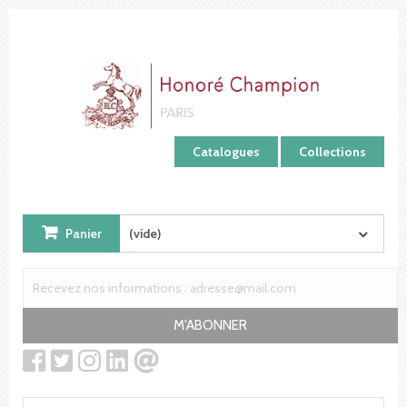
Panneau de gestion des cookies
Catalogues
Collections
Panier
(vide)
M'ABONNER