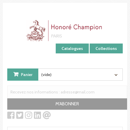
Panneau de gestion des cookies
Catalogues
Collections
Panier
(vide)
M'ABONNER