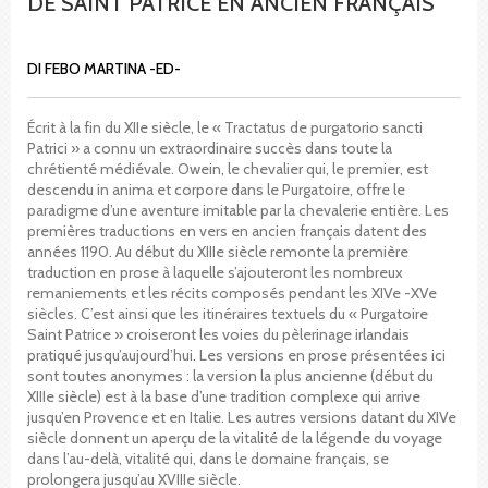
DE SAINT PATRICE EN ANCIEN FRANÇAIS
DI FEBO MARTINA -ED-
Écrit à la fin du XIIe siècle, le « Tractatus de purgatorio sancti
Patrici » a connu un extraordinaire succès dans toute la
chrétienté médiévale. Owein, le chevalier qui, le premier, est
descendu in anima et corpore dans le Purgatoire, offre le
paradigme d’une aventure imitable par la chevalerie entière. Les
premières traductions en vers en ancien français datent des
années 1190. Au début du XIIIe siècle remonte la première
traduction en prose à laquelle s’ajouteront les nombreux
remaniements et les récits composés pendant les XIVe -XVe
siècles. C’est ainsi que les itinéraires textuels du « Purgatoire
Saint Patrice » croiseront les voies du pèlerinage irlandais
pratiqué jusqu’aujourd’hui. Les versions en prose présentées ici
sont toutes anonymes : la version la plus ancienne (début du
XIIIe siècle) est à la base d’une tradition complexe qui arrive
jusqu’en Provence et en Italie. Les autres versions datant du XIVe
siècle donnent un aperçu de la vitalité de la légende du voyage
dans l’au-delà, vitalité qui, dans le domaine français, se
prolongera jusqu’au XVIIIe siècle.