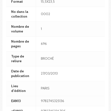
Format
15,5X23,5
No dans la
0002
collection
Nombre de
1
volume
Nombre de
696
pages
Type de
BROCHÉ
reliure
Date de
27/03/2013
publication
Lieu
PARIS
d'édition
EAN13
9782745325136
eEAN13
9782745336705