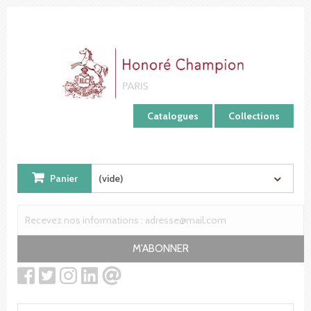
Panneau de gestion des cookies
Catalogues
Collections
Panier
(vide)
M'ABONNER