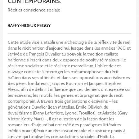
CONTEMPORAINS.
Récit et conscience sociale
RAFFY-HIDEUX PEGGY
Cette étude vise à établir une archéologie de la réflexivité du réel
dans le récit haïtien d’aujourd’hui. Jusque dans les années 1960 et
l’arrivée de François Duvalier au pouvoir, la tradition réaliste
haïtienne s’inscrit dans deux espaces de positivité majeurs : le
réalisme socialiste et le réalisme merveilleux. L’objet de cet
ouvrage consiste à interroger les métamorphoses du récit
haïtien dans ses affinités et dans ses oppositions aux réalismes
des pères fondateurs, Jacques Roumain et Jacques Stephen
Alexis, afin de définir l’influence que ces derniers ont exercée sur
les écrivains, les motifs, les genres et la pragmatique du récit
contemporain. À travers trois générations d’écrivains – les
générations Duvalier (Jean Métellus, Émile Ollivier), du
duvaliérisme (Dany Laferrière, Lyonel Trouillot), et Aristide (Gary
Victor, Kettly Mars) –, il est question de la façon dont les
romanciers d’aujourd’hui ont créé des paradigmes littéraires
inédits pour (d)écrire un réel insoutenable et saisir une praxis à
l’œuvre qui totalise les contradictions sociales d’Haïti. La