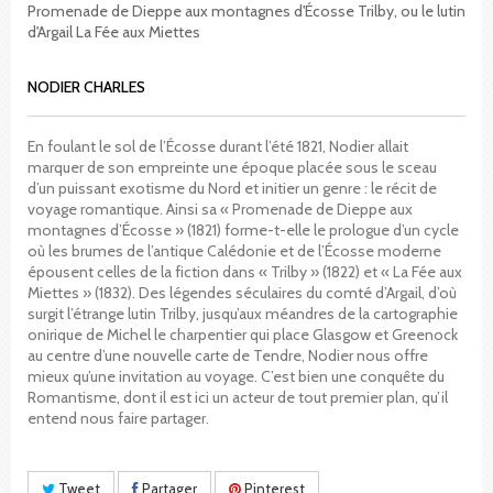
Promenade de Dieppe aux montagnes d'Écosse Trilby, ou le lutin
d'Argail La Fée aux Miettes
NODIER CHARLES
En foulant le sol de l’Écosse durant l’été 1821, Nodier allait
marquer de son empreinte une époque placée sous le sceau
d’un puissant exotisme du Nord et initier un genre : le récit de
voyage romantique. Ainsi sa « Promenade de Dieppe aux
montagnes d’Écosse » (1821) forme-t-elle le prologue d’un cycle
où les brumes de l’antique Calédonie et de l’Écosse moderne
épousent celles de la fiction dans « Trilby » (1822) et « La Fée aux
Miettes » (1832). Des légendes séculaires du comté d’Argail, d’où
surgit l’étrange lutin Trilby, jusqu’aux méandres de la cartographie
onirique de Michel le charpentier qui place Glasgow et Greenock
au centre d’une nouvelle carte de Tendre, Nodier nous offre
mieux qu’une invitation au voyage. C’est bien une conquête du
Romantisme, dont il est ici un acteur de tout premier plan, qu’il
entend nous faire partager.
Tweet
Partager
Pinterest