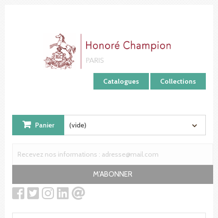
Panneau de gestion des cookies
Catalogues
Collections
Panier
(vide)
M'ABONNER