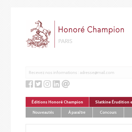
Panneau de gestion des cookies
Éditions Honoré Champion
Slatkine Érudition 
Nouveautés
À paraître
Concours