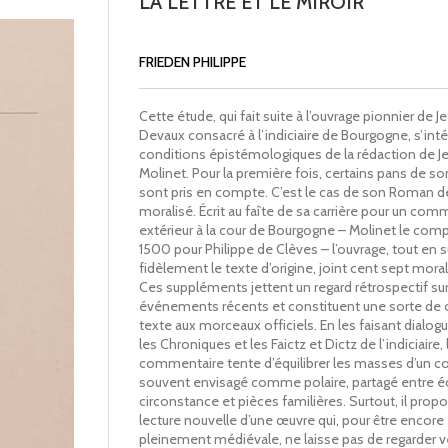
LA LETTRE ET LE MIROIR
FRIEDEN PHILIPPE
Cette étude, qui fait suite à l’ouvrage pionnier de J
Devaux consacré à l’indiciaire de Bourgogne, s’int
conditions épistémologiques de la rédaction de J
Molinet. Pour la première fois, certains pans de so
sont pris en compte. C’est le cas de son Roman d
moralisé. Écrit au faîte de sa carrière pour un com
extérieur à la cour de Bourgogne – Molinet le com
1500 pour Philippe de Clèves – l’ouvrage, tout en s
fidèlement le texte d’origine, joint cent sept moral
Ces suppléments jettent un regard rétrospectif sur
événements récents et constituent une sorte de 
texte aux morceaux officiels. En les faisant dialog
les Chroniques et les Faictz et Dictz de l’indiciaire, 
commentaire tente d’équilibrer les masses d’un c
souvent envisagé comme polaire, partagé entre éc
circonstance et pièces familières. Surtout, il prop
lecture nouvelle d’une œuvre qui, pour être encore
pleinement médiévale, ne laisse pas de regarder v