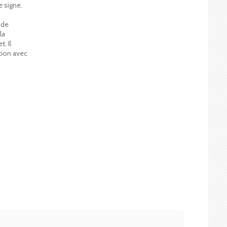
e signe.
 de
la
. Il
ation avec