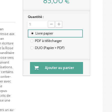
85,00 €
Quantité :
ean
Livre papier
éresse aux
ean
PDF à télécharger
n écriture
DUO (Papier + PDF)
e la Rose
manditaire
pose vers
uivant
isations.
Ajouter au panier
 certains
contre-
uer avec
le
orpus
rits de
ose une
ers un au-