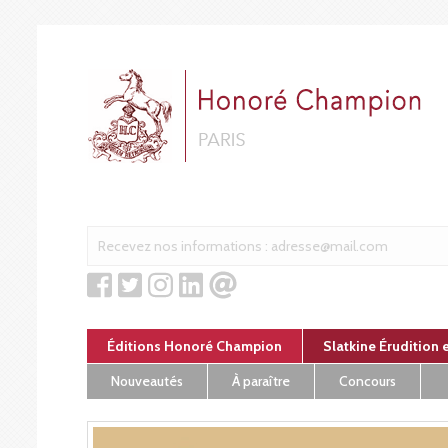
Panneau de gestion des cookies
Éditions Honoré Champion
Slatkine Érudition 
Nouveautés
À paraître
Concours