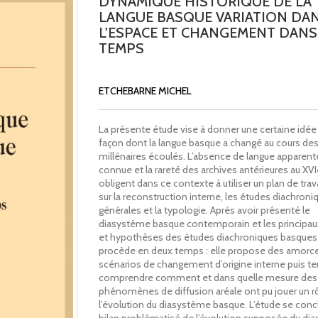
DYNAMIQUE HISTORIQUE DE LA
LANGUE BASQUE VARIATION DA
L'ESPACE ET CHANGEMENT DANS
TEMPS
ETCHEBARNE MICHEL
La présente étude vise à donner une certaine idée 
façon dont la langue basque a changé au cours de
millénaires écoulés. L’absence de langue apparen
connue et la rareté des archives antérieures au XVI
obligent dans ce contexte à utiliser un plan de trav
sur la reconstruction interne, les études diachroni
générales et la typologie. Après avoir présenté le
diasystème basque contemporain et les principau
et hypothèses des études diachroniques basques,
procède en deux temps : elle propose des amorc
scénarios de changement d’origine interne puis t
comprendre comment et dans quelle mesure des
phénomènes de diffusion aréale ont pu jouer un r
l’évolution du diasystème basque. L’étude se concl