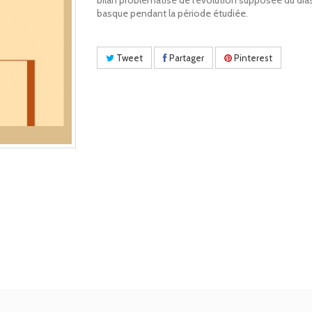
bilan problématisé de l’évolution supposée du di
basque pendant la période étudiée.
Tweet
Partager
Pinterest