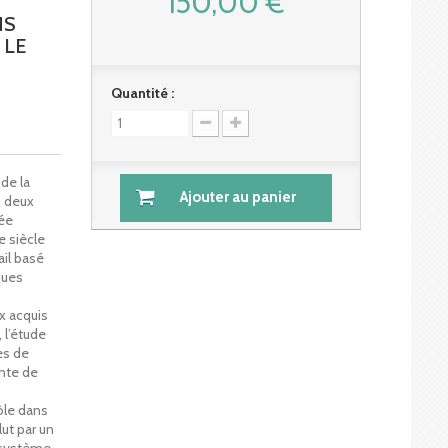
150,00 €
NS
 LE
Quantité :
de la
Ajouter au panier
s deux
tée
e siècle
ail basé
ques
x acquis
 l’étude
es de
ente de
ôle dans
ut par un