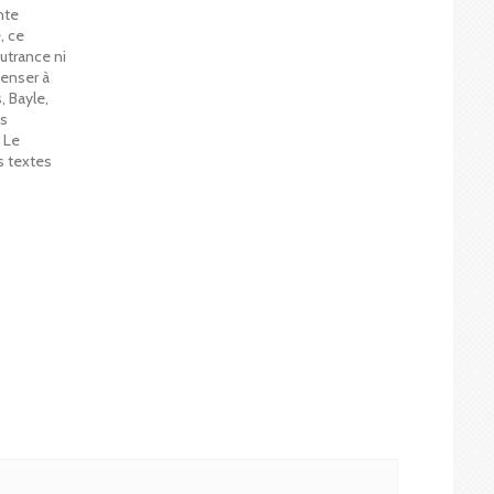
nte
, ce
utrance ni
penser à
, Bayle,
es
 Le
 textes