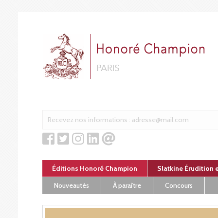
Panneau de gestion des cookies
Éditions Honoré Champion
Slatkine Érudition 
Nouveautés
À paraître
Concours