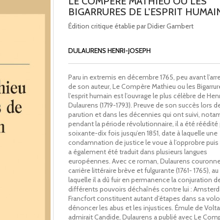
LE COMPÈRE MATHIEU OU LES
BIGARRURES DE L'ESPRIT HUMAI
Édition critique établie par Didier Gambert
DULAURENS HENRI-JOSEPH
Paru in extremis en décembre 1765, peu avant l’arr
de son auteur, Le Compère Mathieu ou les Bigarrur
l’esprit humain est l’ouvrage le plus célèbre de He
Dulaurens (1719-1793). Preuve de son succès lors d
parution et dans les décennies qui ont suivi, no
pendant la période révolutionnaire, il a été réédité
soixante-dix fois jusqu’en 1851, date à laquelle une
condamnation de justice le voue à l’opprobre puis à l
a également été traduit dans plusieurs langues
européennes. Avec ce roman, Dulaurens couronn
carrière littéraire brève et fulgurante (1761- 1765), a
laquelle il a dû fuir en permanence la conjuration d
différents pouvoirs déchaînés contre lui : Amsterd
Francfort constituent autant d’étapes dans sa vol
dénoncer les abus et les injustices. Émule de Voltai
admirait Candide, Dulaurens a publié avec Le Com