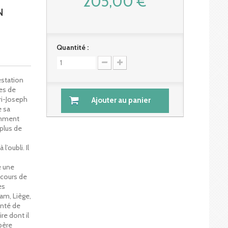
205,00 €
N
Quantité :
estation
es de
nri-Joseph
Ajouter au panier
e sa
tamment
 plus de
’oubli. Il
e une
u cours de
es
am, Liège,
onté de
re dont il
père