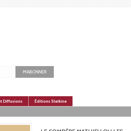
M'ABONNER
et Diffusions
Éditions Slatkine