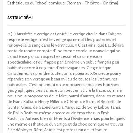
Esthétiques du "choc" comique. (Roman - Théâtre - Cinéma)
ASTRUC RÉMI
« (…) Aussitôt le vertige est entré, le vertige circule dans l’air ; on
respire le vertige ; c’est le vertige qui remplit les poumons et
renouvelle le sang dans le ventricule. » C’est ainsi que Baudelaire
tente de rendre compte d’une forme comique nouvelle qui se
caractérise par son aspect excessif et sa dimension
spectaculaire, et qui frappe par là même un public français peu
habitué encore à ce genre d’extravagances. Ce grotesque
«moderne» va prendre toute son ampleur au XXe siècle pour y
répandre son vertige au beau milieu de toutes les littératures
nationales. C’est pourquoi on le retrouvera sous des horizons
géographiques très variés et on peut en suivre la trace, comme
nous nous proposons de le faire, parmi d’autres, dans les œuvres
de Franz Kafka, d’Henry Miller, de Céline, de Samuel Beckett, de
Günter Grass, de Gabriel Garcia Marquez, de Sony Labou Tansi,
de Philip Roth ou même encore au cinéma chez un Emir
Kusturica. Auteurs bien différents à l’évidence, mais pour lesquels
une même esthétique du vertige et du choc comique va trouver
à se déployer. Rémi Astruc est professeur de littérature