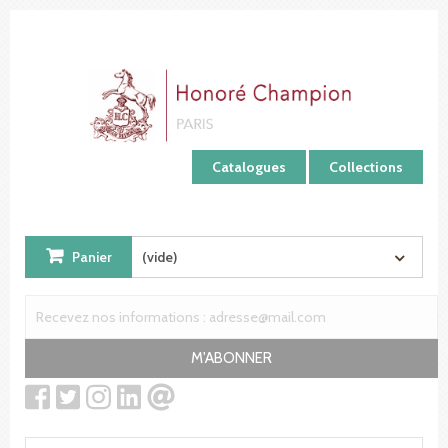
Panneau de gestion des cookies
Catalogues
Collections
Panier
(vide)
M'ABONNER