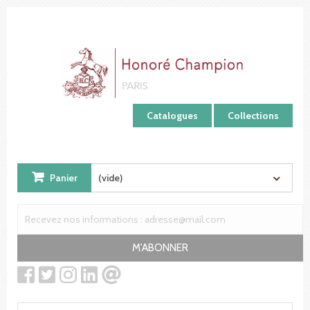
Panneau de gestion des cookies
Catalogues
Collections
Panier
(vide)
M'ABONNER