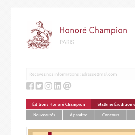
Panneau de gestion des cookies
Éditions Honoré Champion
Slatkine Érudition 
Nouveautés
À paraître
Concours