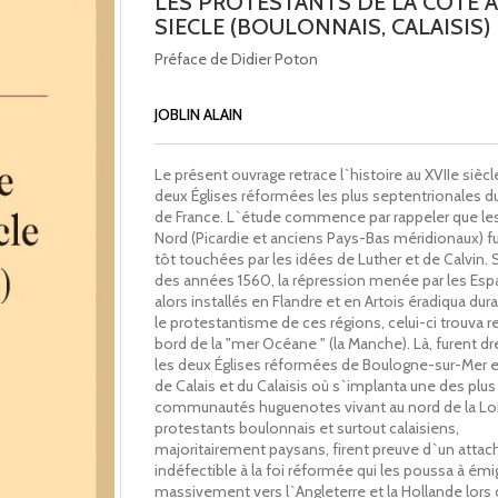
LES PROTESTANTS DE LA COTE A
SIECLE (BOULONNAIS, CALAISIS)
Préface de Didier Poton
JOBLIN ALAIN
Le présent ouvrage retrace l`histoire au XVIIe sièc
deux Églises réformées les plus septentrionales 
de France. L`étude commence par rappeler que les
Nord (Picardie et anciens Pays-Bas méridionaux) fu
tôt touchées par les idées de Luther et de Calvin. Si
des années 1560, la répression menée par les Esp
alors installés en Flandre et en Artois éradiqua du
le protestantisme de ces régions, celui-ci trouva r
bord de la "mer Océane " (la Manche). Là, furent d
les deux Églises réformées de Boulogne-sur-Mer e
de Calais et du Calaisis où s`implanta une des plu
communautés huguenotes vivant au nord de la Loi
protestants boulonnais et surtout calaisiens,
majoritairement paysans, firent preuve d`un atta
indéfectible à la foi réformée qui les poussa à émi
massivement vers l`Angleterre et la Hollande lors 