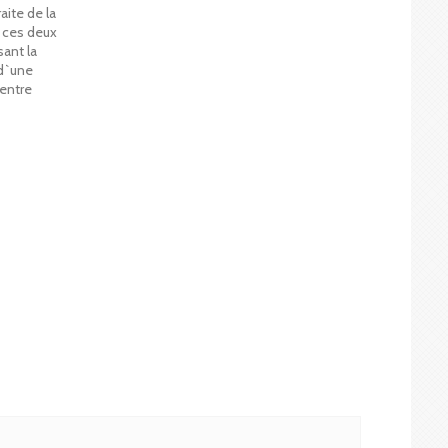
aite de la
e ces deux
ant la
 d`une
 entre