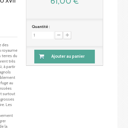
61,00 €
U XVII
Quantité :
le des
du royaume
 terres du
Ajouter au panier
rent très
, à partir
agnols
rablement
efuge au
ressées
t surtout
s grosses
re. Les
chement
grer
de la