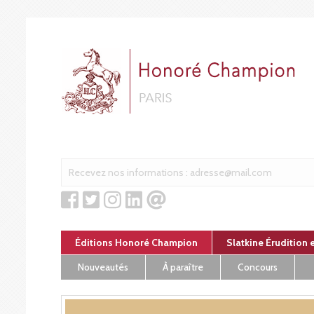
Panneau de gestion des cookies
Éditions Honoré Champion
Slatkine Érudition 
Nouveautés
À paraître
Concours