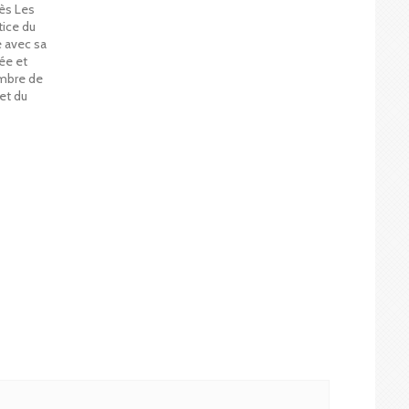
rès Les
tice du
e avec sa
ée et
embre de
et du