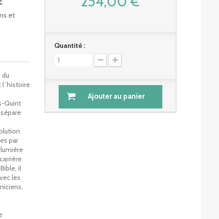
254,00 €
E
ons et
Quantité :
e du
l`histoire
Ajouter au panier
s-Quint
 sépare
volution
ces par
 lumière
carrière
ible, il
vec les
niciens,
e