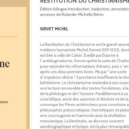
RESTITUTION DU CHRISTIANISM
Édition bilingue Introduction, traduction, annotati
annexes de Rolande-Michelle Bénin
SERVET MICHEL
La Restitution du Christianisme est le grand-œuvr
médecin humaniste Michel Servet (1511-1553), dont 
est liée à celle de Calvin. Éveillé par Érasme à
l`antidogmatisme, Servet quitte la suite de Charle
pour rejoindre les réformateurs rhénans, puis s`en
après ses deux premiers livres. Mu par " une sorte
d`impulsion divine ", il proclame insuffisante la ré
luthérienne. Le christianisme reviendra à ses sour
une lecture renouvelée des textes fondateurs, à la
de la philologie et de l`histoire. Parallèlement à sa 
scientifique, armé des axiomes d`Aristote et de la B
convoque les Pères anténicéens pour construire a
philosophes présocratiques, hermétiques et plato
une cosmogonie en harmonie avec la révélation
messianique. La Restitutio, au discours souvent
autobiographique et lyrique, est la plus remarquabl