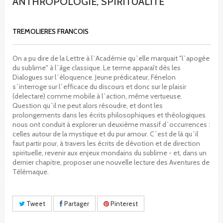
ANTHROPOLOGIE, SPIRITUALITE
TREMOLIERES FRANCOIS
On a pu dire de la Lettre à l`Académie qu`elle marquait "l`apogée
du sublime" à l`âge classique. Le terme apparaît dès les
Dialogues sur l`éloquence. Jeune prédicateur, Fénelon
s`interroge sur l`efficace du discours et donc sur le plaisir
(delectare) comme mobile à l`action, même vertueuse.
Question qu`il ne peut alors résoudre, et dont les
prolongements dans les écrits philosophiques et théologiques
nous ont conduit à explorer un deuxième massif d`occurrences :
celles autour de la mystique et du pur amour. C`est de là qu`il
faut partir pour, à travers les écrits de dévotion et de direction
spirituelle, revenir aux enjeux mondains du sublime - et, dans un
dernier chapitre, proposer une nouvelle lecture des Aventures de
Télémaque.
Tweet
Partager
Pinterest