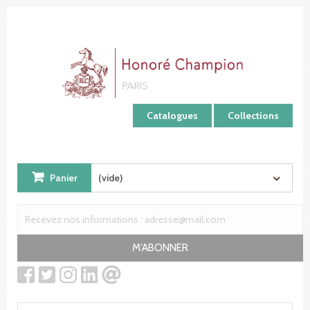
Panneau de gestion des cookies
Catalogues
Collections
Panier
(vide)
M'ABONNER