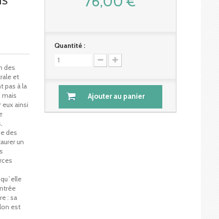
76,00 €
NS
Quantité :
on des
rale et
 pas à la
s mais
Ajouter au panier
 eux ainsi
e
,
ue des
aurer un
s
rces
qu`elle
ntrée
e : sa
lon est