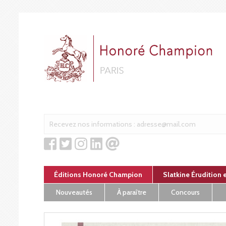
Panneau de gestion des cookies
Éditions Honoré Champion
Slatkine Érudition 
Nouveautés
À paraître
Concours