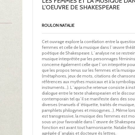
LES FEMMES ET LA MUSIQUE DA
L'OEUVRE DE SHAKESPEARE
ROULON NATALIE
Cet ouvrage explore la corrélation entre la questi
femmes et celle de la musique dans l`œuvre théât
poétique de Shakespeare. L`analyse ne se restreint
musique interprétée par les personnages féminin
concerne également celle que l`on interprète pour
que les propos tenus sur les femmes et la musiqu
(métaphores, jeux de mots, citations de chansons
références aux mythes musicaux et à la symboliq
instruments…). L`approche retenue consiste à inst
dialogue entre le texte shakespearien et le discour
contemporain tel qu`il se manifeste dans des sou
diverses (manuels d`étiquette, traités de musique,
pamphlets philogynes et misogynes…). Même lors
est transgressive, la musique des femmes est mo
sous un jour favorable dans l`œuvre de Shakespear
fonction est avant tout harmonisante. Natalie Rou
agrégée d`anglais et docteure ès lettres.