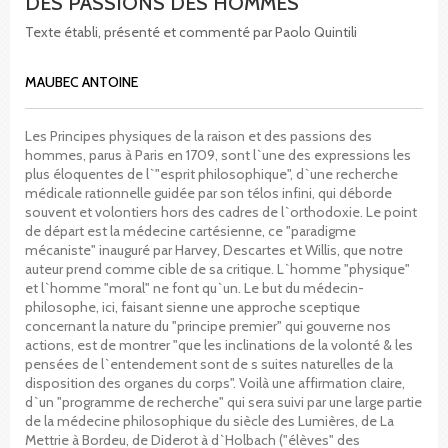
DES PASSIONS DES HOMMES
Texte établi, présenté et commenté par Paolo Quintili
MAUBEC ANTOINE
Les Principes physiques de la raison et des passions des
hommes, parus à Paris en 1709, sont l`une des expressions les
plus éloquentes de l`"esprit philosophique", d`une recherche
médicale rationnelle guidée par son télos infini, qui déborde
souvent et volontiers hors des cadres de l`orthodoxie. Le point
de départ est la médecine cartésienne, ce "paradigme
mécaniste" inauguré par Harvey, Descartes et Willis, que notre
auteur prend comme cible de sa critique. L`homme "physique"
et l`homme "moral" ne font qu`un. Le but du médecin-
philosophe, ici, faisant sienne une approche sceptique
concernant la nature du "principe premier" qui gouverne nos
actions, est de montrer "que les inclinations de la volonté & les
pensées de l`entendement sont de s suites naturelles de la
disposition des organes du corps". Voilà une affirmation claire,
d`un "programme de recherche" qui sera suivi par une large partie
de la médecine philosophique du siècle des Lumières, de La
Mettrie à Bordeu, de Diderot à d`Holbach ("élèves" des