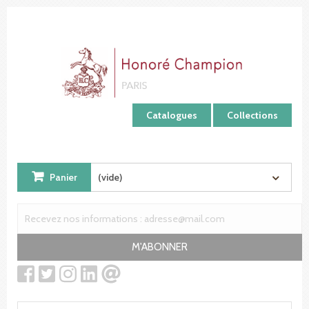
Panneau de gestion des cookies
Catalogues
Collections
Panier
(vide)
M'ABONNER