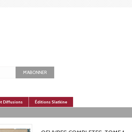
M'ABONNER
et Diffusions
Éditions Slatkine