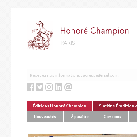
Panneau de gestion des cookies
Éditions Honoré Champion
Slatkine Érudition 
Nouveautés
À paraître
Concours