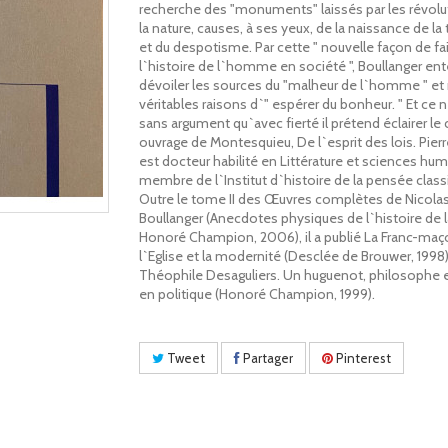
recherche des "monuments" laissés par les révolu
la nature, causes, à ses yeux, de la naissance de la
et du despotisme. Par cette " nouvelle façon de fa
l`histoire de l`homme en société ", Boullanger en
dévoiler les sources du "malheur de l`homme " et 
véritables raisons d`" espérer du bonheur. " Et ce 
sans argument qu`avec fierté il prétend éclairer le
ouvrage de Montesquieu, De l`esprit des lois. Pier
est docteur habilité en Littérature et sciences hu
membre de l`Institut d`histoire de la pensée class
Outre le tome II des Œuvres complètes de Nicola
Boullanger (Anecdotes physiques de l`histoire de l
Honoré Champion, 2006), il a publié La Franc-maç
l`Eglise et la modernité (Desclée de Brouwer, 1998)
Théophile Desaguliers. Un huguenot, philosophe et
en politique (Honoré Champion, 1999).
Tweet
Partager
Pinterest