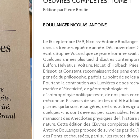
OEUVRES COMPLETES. TOME 1
Edition par Pierre Boutin
BOULLANGER NICOLAS-ANTOINE
Le 15 septembre 1759, Nicolas-Antoine Boullanger
dans sa trente-septième année. Dès novembre D
écrit à Sophie Volland que ce jeune homme avait d
Quelques années plus tard, d`illustres contempora
Buffon, Helvétius, Voltaire, Nollet, d`Holbach, Pries
Brissot, et Constant, reconnaissent des pans entie
pensée du philosophe, parfois au point de se les a
Pourtant, la contribution aux Lumières de ses rec
matière d`électricité, de géomorphologie et
d`anthropologie politique reste, de nos jours enco
méconnue. Plusieurs de ses textes ont été attribu
plumes qui lui sont étrangères, certains autres igno
quelques-uns sont devenus peu accessibles, tel le
manuscrit des Anecdotes physiques de l`histoire d
nature. Cette édition des Œuvres complètes de N
Antoine Boullanger propose de suivre les pas de l`
des Ponts et chaussées, parti sur les routes du ro