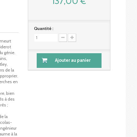
137,00 €
Quantité :
 meurt
iderot
u génie.
ins,
Ajouter au panier
tley,
rs de la
pproprier.
herches en
re, bien
és à des
rés ;
e la
icolas-
ingénieur
yaume à la