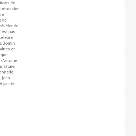
tions de
 théocratie
ire
tend
révéler de
n`est pas
 célèbre
re Boutin
maines et
ique.
s-Antoine
a nature,
onnerie,
, Jean-
 juriste