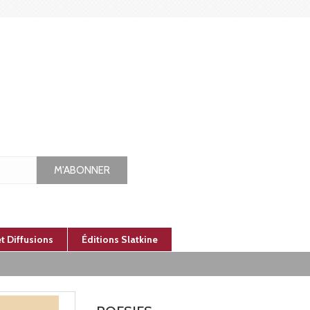
M'ABONNER
et Diffusions
Éditions Slatkine