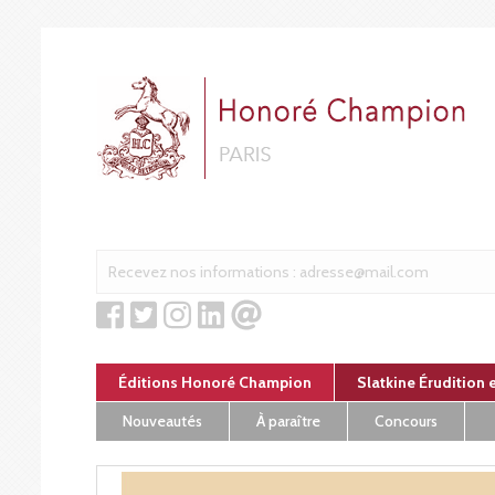
Panneau de gestion des cookies
Éditions Honoré Champion
Slatkine Érudition 
Nouveautés
À paraître
Concours