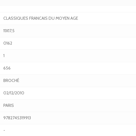
CLASSIQUES FRANCAIS DU MOYEN AGE
11X17,5
0162
1
656
BROCHÉ
02/12/2010
PARIS
9782745319913
-