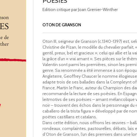
POESIES
Edition critique par Joan Grenier-Winther
OTON DE GRANSON
Oton III, seigneur de Granson (c.1340-1397) est, se
Christine de Pizan, le modèle du chevalier parfait, 
gentil, preux, bel et gracieux », celui qui allie et la va
la grâce d’un « vrai amant ». Ses pièces sur le thè
Valentin sont parmi les premières, sinon les premi
genre. Sa renommée a été immense à son époqu
Angleterre, Geoffrey Chaucer le nomme élogieus
adapte trois de ses ballades dans la Compleynt of
France, Martin le Franc, auteur du Champion des d
recommande la lecture de ses poésies. En Espagne
leitmotivs de ses poésies – amant mélancolique 
noir – trouvent des échos dans le personnage du 
caballero de la trista figura » développé par de n
poètes castillans et catalans.
Dans cette édition, nous offrons les œuvres – bal
rondeaux, complaintes, pastourelles, débats, lais e
d’Oton de Granson, l’un des premiers dans une lo