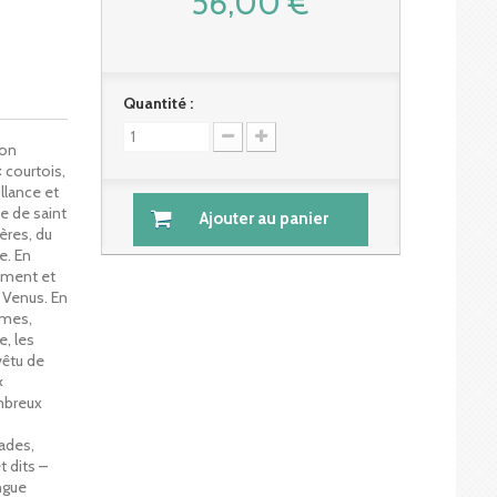
56,00 €
Quantité :
lon
« courtois,
illance et
me de saint
Ajouter au panier
ères, du
e. En
ement et
 Venus. En
ames,
, les
vêtu de
«
ombreux
lades,
t dits –
ngue