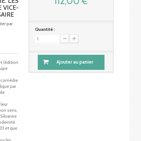
112,00 €
IE. LES
 VICE-
SAIRE
ier par
Quantité :
Ajouter au panier
t (édition
uipe
e comédie
lique par
 de
leur
 bon sens,
 Silvanire
odernité
633 et que
ur les