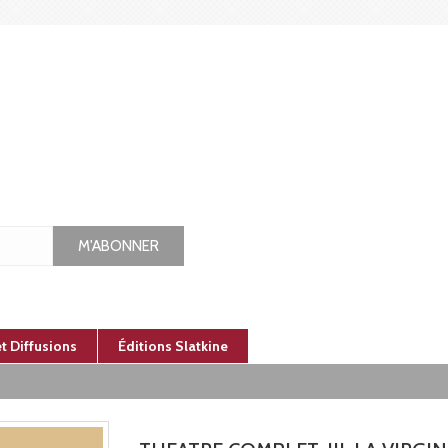
M'ABONNER
et Diffusions
Éditions Slatkine