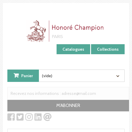
Panneau de gestion des cookies
Catalogues
Collections
Panier
(vide)
M'ABONNER