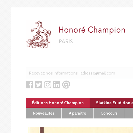
Panneau de gestion des cookies
Éditions Honoré Champion
Slatkine Érudition 
Nouveautés
À paraître
Concours