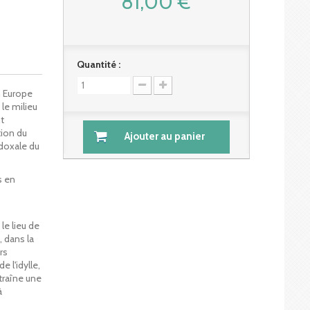
81,00 €
Quantité :
n Europe
le milieu
t
tion du
Ajouter au panier
adoxale du
s en
le lieu de
 dans la
rs
e l'idylle,
traîne une
à