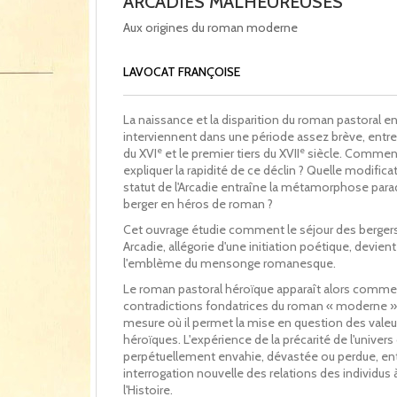
ARCADIES MALHEUREUSES
Aux origines du roman moderne
LAVOCAT FRANÇOISE
La naissance et la disparition du roman pastoral e
interviennent dans une période assez brève, entre 
e
e
du XVI
et le premier tiers du XVII
siècle. Commen
expliquer la rapidité de ce déclin ? Quelle modifica
statut de l'Arcadie entraîne la métamorphose par
berger en héros de roman ?
Cet ouvrage étudie comment le séjour des berger
Arcadie, allégorie d'une initiation poétique, devient
l'emblème du mensonge romanesque.
Le roman pastoral héroïque apparaît alors comme 
contradictions fondatrices du roman « moderne »,
mesure où il permet la mise en question des valeu
héroïques. L'expérience de la précarité de l'univers d
perpétuellement envahie, dévastée ou perdue, en
interrogation nouvelle des relations des individus 
l'Histoire.