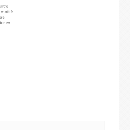
entre
 moitié
ère
tre en