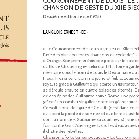
COURONNEMENT DE LOUIS -LE-.
CHANSON DE GESTE DU XIIE SIEC
Deuxième édition revue.(1925).
LANGLOIS ERNEST -ED-
« Le Couronnement de Louis » (milieu du XIIe siècl
l’une des plus anciennes chansons du cycle de Gu
d’Orange. Son premier épisode porte sur le cou
du fils de Charlemagne, celui dont l’histoire a gardé
mémoire sous le nom de Louis le Débonnaire ou L
Pieux. Présenté ici comme jeune et faible, Louis a
royauté grâce à Guillaume qui écarte un usurpateur.
se déroule ensuite en quatre épisodes alternés. 
de ces épisodes Guillaume sauve Rome, une premi
grâce à un combat singulier contre un géant sarrasi
Corsolt, sorte de figure de Goliath (c’est dans ce
qu’il perd la pointe de son nez et que le récit justifi
son surnom de « Guillaume au court nez ») ; une 
fois contre Gui d’Allemagne. Dans les deux autres
il châtie des rebelles.
Chanson à forte teneur politique, « Le Couronne