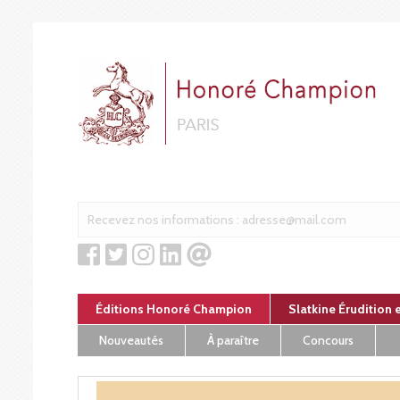
Panneau de gestion des cookies
Éditions Honoré Champion
Slatkine Érudition 
Nouveautés
À paraître
Concours