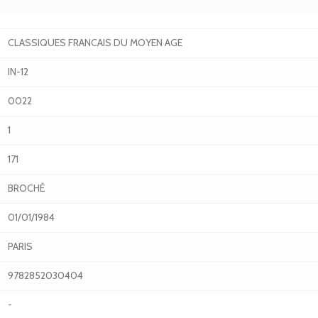
CLASSIQUES FRANCAIS DU MOYEN AGE
IN-12
0022
1
171
BROCHÉ
01/01/1984
PARIS
9782852030404
-