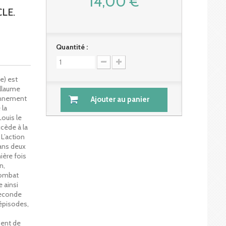
14,00 €
LE.
Quantité :
e) est
illaume
ronnement
Ajouter au panier
 la
ouis le
ccède à la
 L’action
Dans deux
ère fois
n,
 combat
e ainsi
seconde
 épisodes,
ment de