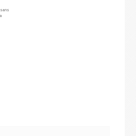
 sans
la