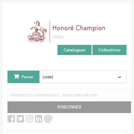
Panneau de gestion des cookies
Catalogues
Collections
Panier
(vide)
M'ABONNER