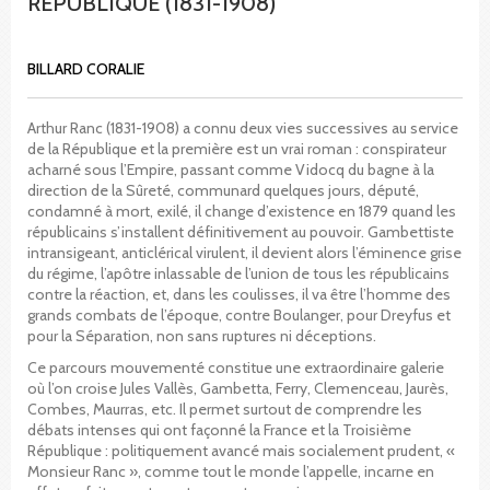
RÉPUBLIQUE (1831-1908)
BILLARD CORALIE
Arthur Ranc (1831-1908) a connu deux vies successives au service
de la République et la première est un vrai roman : conspirateur
acharné sous l’Empire, passant comme Vidocq du bagne à la
direction de la Sûreté, communard quelques jours, député,
condamné à mort, exilé, il change d’existence en 1879 quand les
républicains s’installent définitivement au pouvoir. Gambettiste
intransigeant, anticlérical virulent, il devient alors l’éminence grise
du régime, l’apôtre inlassable de l’union de tous les républicains
contre la réaction, et, dans les coulisses, il va être l’homme des
grands combats de l’époque, contre Boulanger, pour Dreyfus et
pour la Séparation, non sans ruptures ni déceptions.
Ce parcours mouvementé constitue une extraordinaire galerie
où l’on croise Jules Vallès, Gambetta, Ferry, Clemenceau, Jaurès,
Combes, Maurras, etc. Il permet surtout de comprendre les
débats intenses qui ont façonné la France et la Troisième
République : politiquement avancé mais socialement prudent, «
Monsieur Ranc », comme tout le monde l’appelle, incarne en