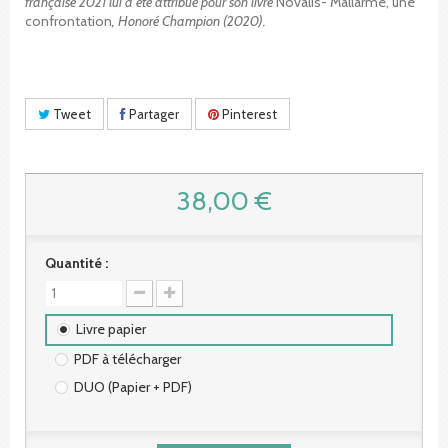
française 2021 lui a été attribué pour son livre
Novalis- Mallarmé, une
confrontation
, Honoré Champion (2020).
Tweet
Partager
Pinterest
38,00 €
Quantité :
Livre papier
PDF à télécharger
DUO (Papier + PDF)