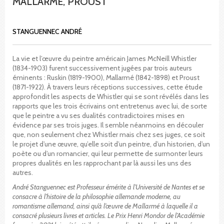
MALLARMÉ, PROUST
STANGUENNEC ANDRÉ
La vie et l’œuvre du peintre américain James McNeill Whistler
(1834-1903) furent successivement jugées par trois auteurs
éminents : Ruskin (1819-1900), Mallarmé (1842-1898) et Proust
(1871-1922). À travers leurs réceptions successives, cette étude
approfondit les aspects de Whistler qui se sont révélés dans les
rapports que les trois écrivains ont entretenus avec lui, de sorte
que le peintre a vu ses dualités contradictoires mises en
évidence par ses trois juges. Il semble néanmoins en découler
que, non seulement chez Whistler mais chez ses juges, ce soit
le projet d’une œuvre, qu’elle soit d’un peintre, d’un historien, d’un
poète ou d’un romancier, qui leur permette de surmonter leurs
propres dualités en les rapprochant par là aussi les uns des
autres.
André Stanguennec est Professeur émérite à l’Université de Nantes et se
consacre à l’histoire de la philosophie allemande moderne, au
romantisme allemand, ainsi qu’à l’œuvre de Mallarmé à laquelle il a
consacré plusieurs livres et articles. Le Prix Henri Mondor de l’Académie