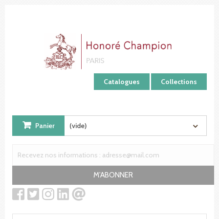
Panneau de gestion des cookies
Catalogues
Collections
Panier
(vide)
M'ABONNER